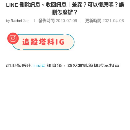
LINE 刪除訊息、收回訊息｜差異？可以復原嗎？誤
刪怎麼辦？
發佈時間
2020-07-09
更新時間
2021-04-06
by
Rachel Jian
如果你發出
LINE
訊息後，突然有點後悔或是想更
改文字後重新發送，那麼此時你長按該訊息後會看
到有「
刪除
」和「
收回
」的選項。
本篇 LINE 教學除了會教你刪除訊息與收回訊息的
使用方法與差異，也會告訴你刪除訊息後是否能恢
復，以及如果誤刪了想收回的訊息該怎麼解決。