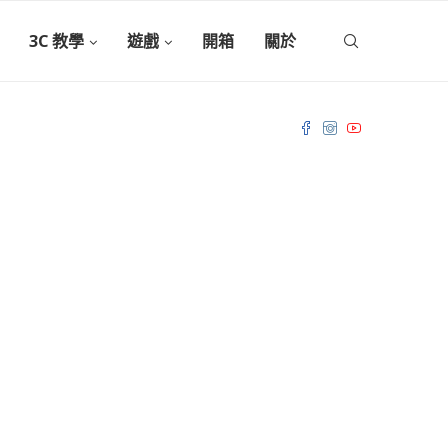
3C 教學
遊戲
開箱
關於