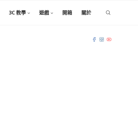
3C 教學
遊戲
開箱
關於