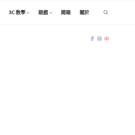
3C 教學
遊戲
開箱
關於