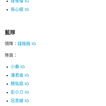
席惟倫 IG
吳心緹 IG
藍隊
領隊：
錢薇娟 IG
隊員：
小春 IG
潘君侖 IG
顏佑庭 IG
彭小刀 IG
呂思緯 IG