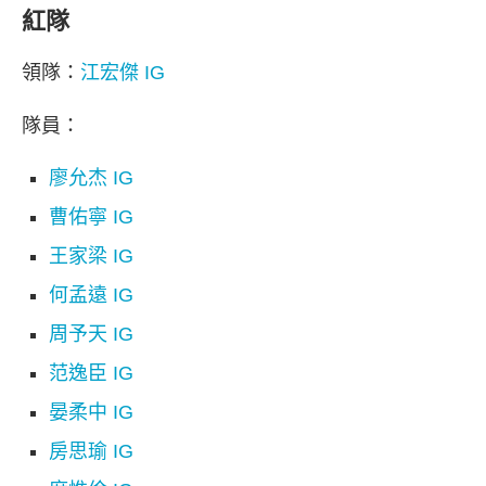
紅隊
領隊：
江宏傑 IG
隊員：
廖允杰 IG
曹佑寧 IG
王家梁 IG
何孟遠 IG
周予天 IG
范逸臣 IG
晏柔中 IG
房思瑜 IG