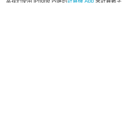
當我們使用 iPhone 內建的
計算機 App
來計算數字
或算帳時，常常會忘記之前是怎麼算出來的，此時
就很需要有「歷史計算過程」這功能，讓我們能清
楚查看整個計算的過程。
但目前 iPhone 計算機 App 並沒有提供顯示歷史計
算過程的功能，我們需要使用其他有支援顯示計算
歷‪史的計算機 App 才能查看。