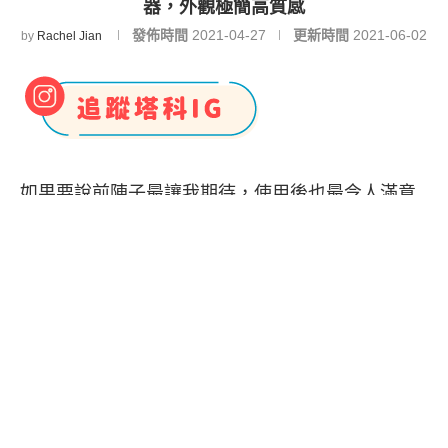
器，外觀極簡高質感
發佈時間
2021-04-27
更新時間
2021-06-02
by
Rachel Jian
如果要說前陣子最讓我期待，使用後也最令人滿意
的產品那便是由 Unipapa 所推出的「
有序延長
線
」。不僅外觀極簡有質感，設計細節與巧思更是
顛覆了我對延長線的認知及想像。
「有序延長線」的加大孔距設計使其可容納各式變
壓器、充電頭；180 度轉軸設計讓我們在空間運用
上更為彈性，瞬間把雜亂線材化繁為簡。接下來帶
大家看看
有序延長線開箱
與使用評價。