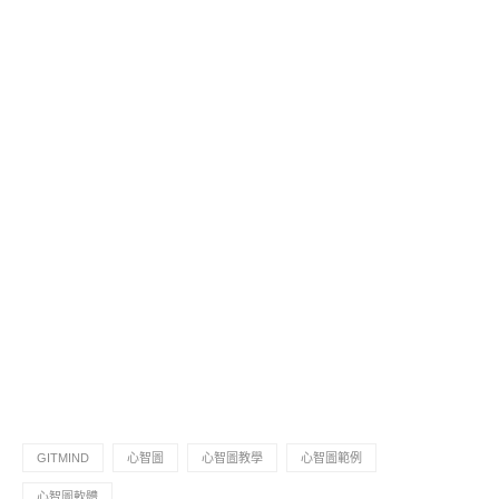
GITMIND
心智圖
心智圖教學
心智圖範例
心智圖軟體