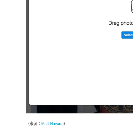
（來源：
Matt Navarra
）