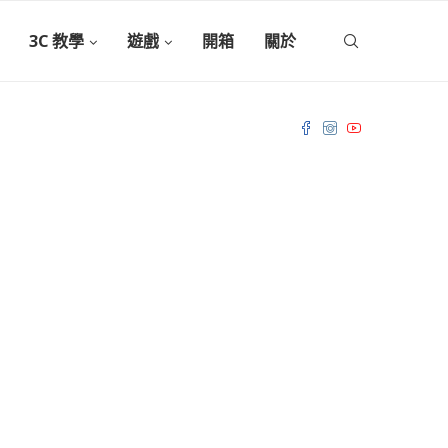
3C 教學
遊戲
開箱
關於