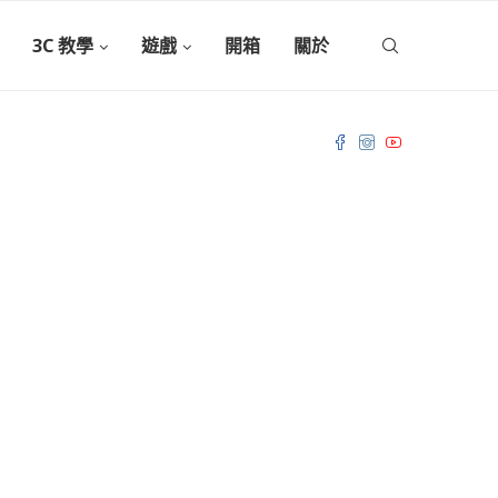
3C 教學
遊戲
開箱
關於