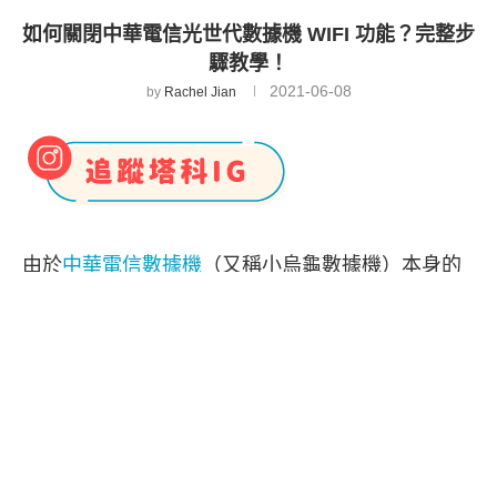
如何關閉中華電信光世代數據機 WIFI 功能？完整步
驟教學！
2021-06-08
by
Rachel Jian
由於
中華電信數據機
（又稱小烏龜數據機）本身的
Wi-Fi 功能收訊太弱，所以我們通常都會額外購買一
台 Wi-Fi 路由器來輔助，但這樣就會變成中華電信
HiNet 數據機本身的 Wi-Fi 「
cht
」還是會出現，因
為它並沒有被關閉。
但如果你想關閉中華電信數據機的 WIFI 功能要怎麼