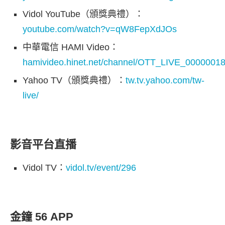
Vidol YouTube（頒獎典禮）：
youtube.com/watch?v=qW8FepXdJOs
中華電信 HAMI Video：
hamivideo.hinet.net/channel/OTT_LIVE_0000001
Yahoo TV（頒獎典禮）：
tw.tv.yahoo.com/tw-
live/
影音平台直播
Vidol TV：
vidol.tv/event/296
金鐘 56 APP