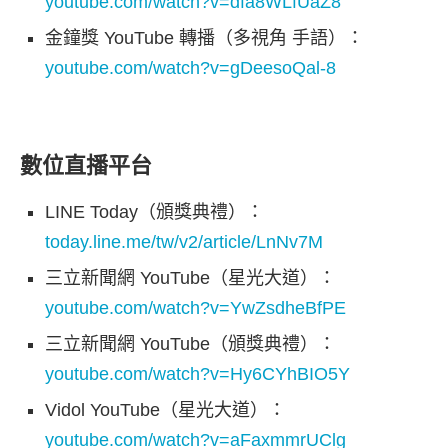
youtube.com/watch?v=dfa8WLfUaZ8
金鐘獎 YouTube 轉播（多視角 手語）：
youtube.com/watch?v=gDeesoQal-8
數位直播平台
LINE Today（頒獎典禮）：
today.line.me/tw/v2/article/LnNv7M
三立新聞網 YouTube（星光大道）：
youtube.com/watch?v=YwZsdheBfPE
三立新聞網 YouTube（頒獎典禮）：
youtube.com/watch?v=Hy6CYhBIO5Y
Vidol YouTube（星光大道）：
youtube.com/watch?v=aFaxmmrUClg