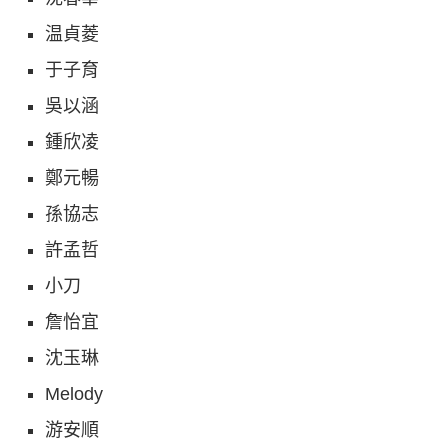
温貞菱
于子育
吳以涵
鍾欣凌
鄭元暢
孫協志
許孟哲
小刀
詹怡宜
沈玉琳
Melody
游安順