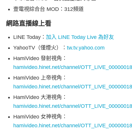
壹電視綜合台 MOD：312頻道
網路直播線上看
LINE Today：
加入 LINE Today Live 為好友
YahooTV（僅煙火）：
tw.tv.yahoo.com
HamiVideo 發射視角：
hamivideo.hinet.net/channel/OTT_LIVE_0000001
HamiVideo 上帝視角：
hamivideo.hinet.net/channel/OTT_LIVE_0000001
HamiVideo 大港視角：
hamivideo.hinet.net/channel/OTT_LIVE_0000001
HamiVideo 女神視角：
hamivideo.hinet.net/channel/OTT_LIVE_0000001