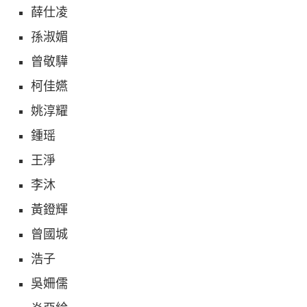
薛仕凌
孫淑媚
曾敬驊
柯佳嬿
姚淳耀
鍾瑶
王淨
李沐
黃鐙輝
曾國城
浩子
吳姍儒