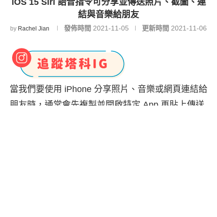
iOS 15 Siri 語音指令可分享並傳送照片、截圖、連
結與音樂給朋友
發佈時間
2021-11-05
更新時間
2021-11-06
by
Rachel Jian
當我們要使用 iPhone 分享照片、音樂或網頁連結給
朋友時，通常會先複製並開啟特定 App 再貼上傳送
給其他人，或者也會使用「分享表單」功能來傳送
照片或連結給朋友。
但其實更新到
iOS 15
後，我們有一個更方便的功
能，直接使用 Siri 語音控制指令來快速分享螢幕截
圖、照片、音樂或網頁連結，它會透過「iMessage
訊息」傳送，你只需要說出「嘿 Siri，傳送【類