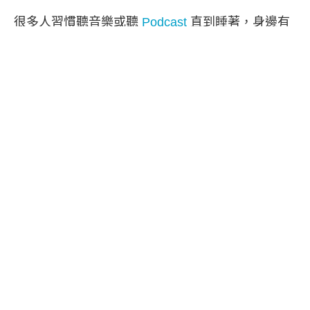
很多人習慣聽音樂或聽
Podcast
直到睡著，身邊有
聲音的感覺可能會使某些人感到放鬆而容易入眠，
但如果你沒有在 iPhone / iPad 設定定時或睡眠計時
器，那這些音樂或 Podcast 節目就會持續播放到隔
天早上，可能會使你的電量耗盡。
而其實
Apple Podcast
有內建的
定時
（
睡眠計時
器
）功能喔！我們可以自由設定要再多少之後自動
關閉播放 Podcast 節目，以下會有詳細設定教學。