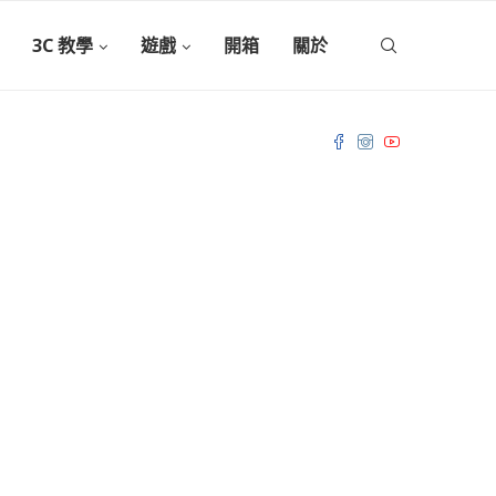
3C 教學
遊戲
開箱
關於