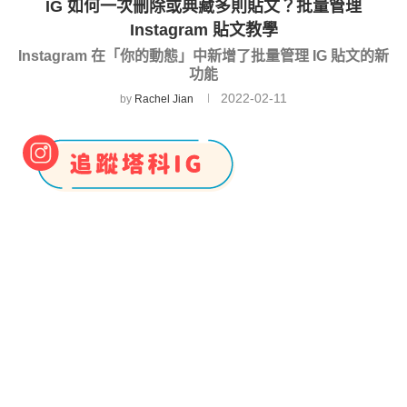
IG 如何一次刪除或典藏多則貼文？批量管理
Instagram 貼文教學
Instagram 在「你的動態」中新增了批量管理 IG 貼文的新
功能
2022-02-11
by
Rachel Jian
我們以前只能一篇一篇刪除或典藏 IG 貼文的照片或
影片，無法一次選取多則後再刪除或典藏，但現在
Instagram
更新後，我們就能在「
你的動態
」中批
量管理 IG 貼文，能一次檢視、典藏、刪除多則發布
過的貼文，甚至也能使用「
排序和篩選
」功能，單
獨篩選出某一段時間內的所有 IG 貼文來檢視、刪除