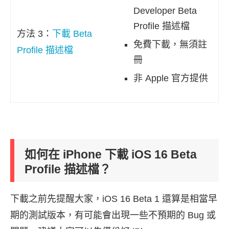
Developer Beta
Profile 描述檔
方法 3：
下載 Beta
免費下載，無須註
Profile 描述檔
冊
非 Apple 官方提供
如何在 iPhone 下載 iOS 16 Beta
Profile 描述檔？
下載之前先提醒大家，iOS 16 Beta 1 還算是相當早
期的測試版本，有可能會出現一些不預期的 Bug 或