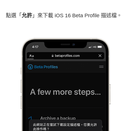
點選「
允許
」來下載 iOS 16 Beta Profile 描述檔。