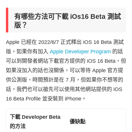
有哪些方法可下載 iOs16 Beta 測試
版？
Apple 已經在 2022/6/7 正式釋出 iOS 16 Beta 測試
版，如果你有加入
Apple Developer Program
的話
可以到開發者網站下載官方提供的 iOS 16 Beta，但
如果沒加入的話也沒關係，可以等待 Apple 官方提
供公測版，時間預計是在 7 月，但如果你不想等的
話，我們也可以搶先可以使用其他網站提供的 iOS
16 Beta Profile 並安裝到 iPhone。
下載 Developer Beta
優缺點
的方法