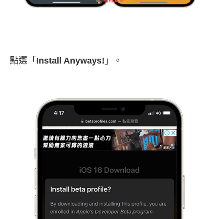
點選「
Install Anyways!
」。