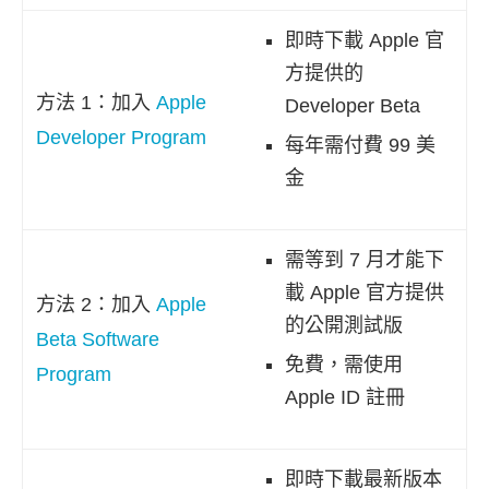
即時下載 Apple 官
方提供的
方法 1：加入
Apple
Developer Beta
Developer Program
每年需付費 99 美
金
需等到 7 月才能下
載 Apple 官方提供
方法 2：加入
Apple
的公開測試版
Beta Software
免費，需使用
Program
Apple ID 註冊
即時下載最新版本