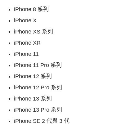
iPhone 8 系列
iPhone X
iPhone XS 系列
iPhone XR
iPhone 11
iPhone 11 Pro 系列
iPhone 12 系列
iPhone 12 Pro 系列
iPhone 13 系列
iPhone 13 Pro 系列
iPhone SE 2 代與 3 代