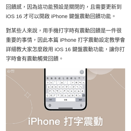
回饋感，因為這功能預設是關閉的，且需要更新到
iOS 16 才可以開啟 iPhone 鍵盤震動回饋功能。
對某些人來說，用手機打字時有震動回饋是一件很
重要的事情，因此本篇 iPhone 打字震動設定教學會
詳細教大家怎麼啟用 iOS 16 鍵盤震動功能，讓你打
字時會有震動觸覺回饋。