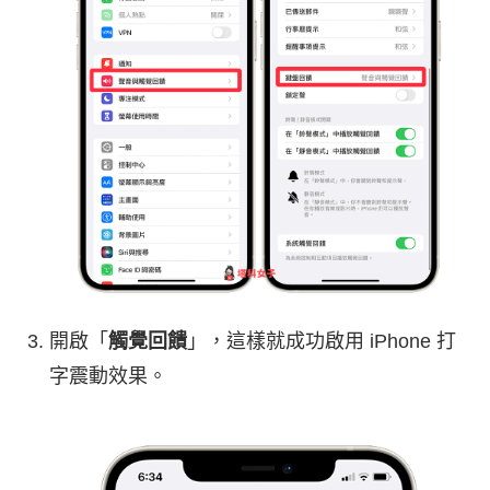
開啟「
觸覺回饋
」，這樣就成功啟用 iPhone 打
字震動效果。