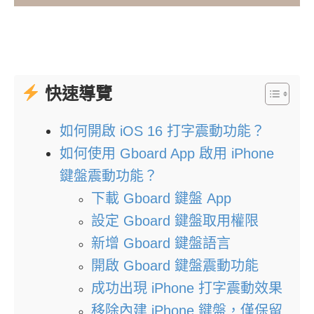
快速導覽
如何開啟 iOS 16 打字震動功能？
如何使用 Gboard App 啟用 iPhone
鍵盤震動功能？
下載 Gboard 鍵盤 App
設定 Gboard 鍵盤取用權限
新增 Gboard 鍵盤語言
開啟 Gboard 鍵盤震動功能
成功出現 iPhone 打字震動效果
移除內建 iPhone 鍵盤，僅保留