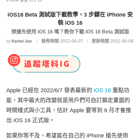
iPhone 安裝 iOS 16
iOS16 Beta 測試版下載教學，3 步驟在 iPhone 安
裝 iOS 16
想搶先使用 iOS 16 嗎？教你下載 iOS 16 Beta 測試版
發佈時間
2022-06-07
更新時間
2022-06-08
by
Rachel Jian
Apple 已經在 2022/6/7 發表最新的
iOS 16
重點功
能，其中最大的改變就是用戶們可自訂鎖定畫面的
時間樣式與小工具，估計 Apple 要等到 9 月才會推
出 iOS 16 正式版。
如果你等不及，希望能在自己的 iPhone 搶先使用