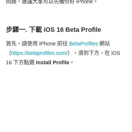
問題，建議大家可以先備份好 iPhone。
步驟一. 下載 iOS 16 Beta Profile
首先，請使用 iPhone 前往
BetaProfiles
網站
（
https://betaprofiles.com/
），滑到下方，在 iOS
16 下方點選
Install Profile
。