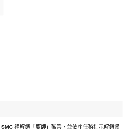
到
SMC
裡解鎖「
廚師
」職業，並依序任務指示解鎖餐