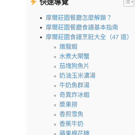
快速導覽
摩爾莊園餐廳怎麼解鎖？
摩爾莊園餐廳食譜基本指南
摩爾莊園食譜烹飪大全（47 道）
燉龍蝦
水煮大閘蟹
茄塊狗魚片
奶油玉米濃湯
牛奶魚群湯
奇異炸冰蝦
漿果撈
香煎雪魚
香蕉牛奶
蘋果棉花糖