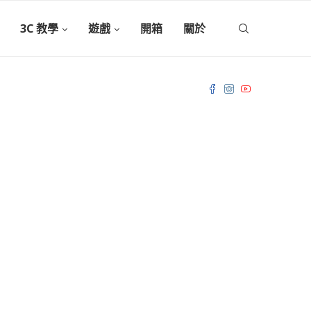
3C 教學
遊戲
開箱
關於