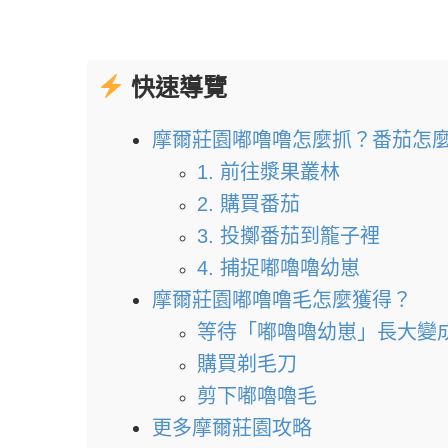
快速導覽
摩爾莊園嘟噜噜怎麼抓？番茄怎
1. 前往漿果叢林
2. 購買番茄
3. 投擲番茄到籠子裡
4. 捕捉嘟嚕嚕幼崽
摩爾莊園嘟噜噜毛怎麼獲得？
等待「嘟嚕嚕幼崽」長大變
購買剃毛刀
剪下嘟嚕嚕毛
更多摩爾莊園攻略