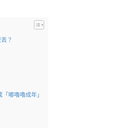
麼丟？
成「嘟嚕嚕成年」