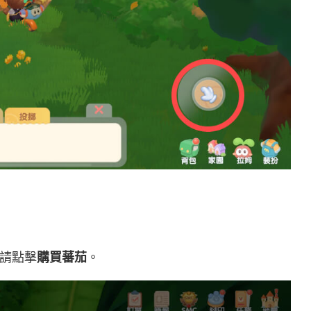
請點擊
購買蕃茄
。