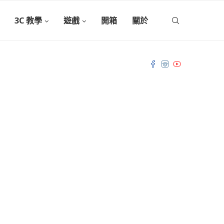
3C 教學
遊戲
開箱
關於