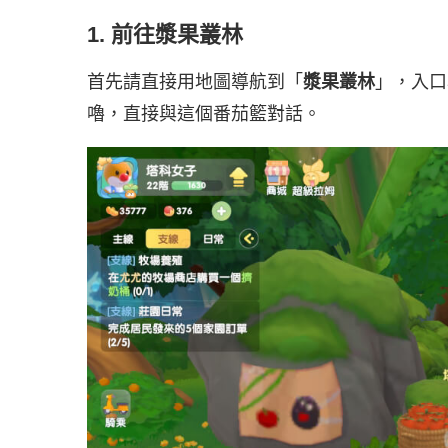
1. 前往漿果叢林
首先請直接用地圖導航到「
漿果叢林
」，入口
嚕，直接與這個番茄籃對話。