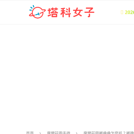
 20
首頁
摩爾莊園手遊
摩爾莊園嘟嚕嚕怎麼抓？嘟噜