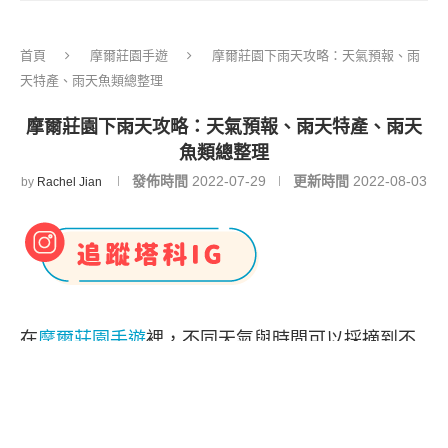
首頁
摩爾莊園手遊
摩爾莊園下雨天攻略：天氣預報、雨
天特產、雨天魚類總整理
摩爾莊園下雨天攻略：天氣預報、雨天特產、雨天
魚類總整理
發佈時間
2022-07-29
更新時間
2022-08-03
by
Rachel Jian
在
摩爾莊園手遊
裡，不同天氣與時間可以採摘到不
一樣的
植物特產
，也能釣到不同的
魚類
，例如在下
雨天的漿果叢林、陽光牧場等地可以採摘到毛毛
菇、大頭菇等
食譜
食材；而下雨白天則可以在家園