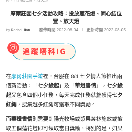
燈、同心結位置、放天燈
摩爾莊園七夕活動攻略：投放蓮花燈、同心結位
置、放天燈
發佈時間
2022-08-04
更新時間
2022-08-05
by
Rachel Jian
在
摩爾莊園手遊
裡，台服在 8/4 七夕情人節推出兩
個新活動：「
七夕緣起
」及「
華燈書情
」，
七夕緣
起
又包含四個小任務，每天完成任務就能獲得
七夕
紅繩
，搜集越多紅繩可獲取不同獎勵。
而
華燈書情
則需要到陽光牧場或漿果叢林施放或撿
取五個蓮花燈即可領取當日獎勵，特別的是，如果