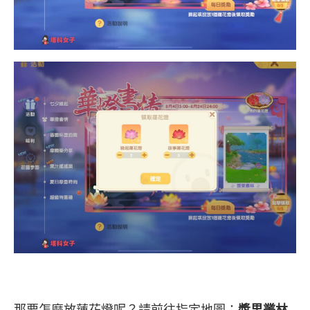
那要怎麼放蓮花燈呢？請前往指定地圖：
漿果叢林