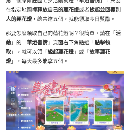
第二個摩爾莊園七夕活動就是「
華燈書情
」，只要
在指定地圖裡
釋放自己的蓮花燈
或者
撿起並回覆別
人的蓮花燈
，總共達五個，就能領取今日獎勵。
那要怎麼領取自己的蓮花燈呢？很簡單，請在「
活
動
」的「
華燈書情
」頁面右下角點選「
點擊領
取
」，就可以領「
緣起蓮花燈
」或「
故事蓮花
燈
」，每天最多能拿五個。