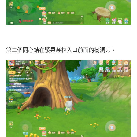
第二個同心結在漿果叢林入口前面的樹洞旁。