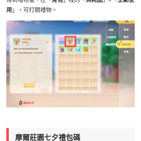
得到禮物後，在「
背包
」裡的「
消耗品
」>「
主動使
用
」，可打開禮物。
摩爾莊園七夕禮包碼