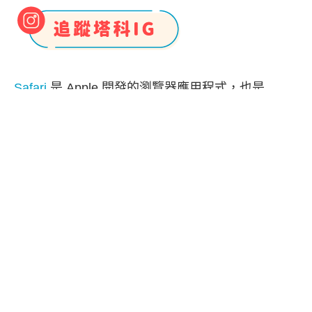
Safari
是 Apple 開發的瀏覽器應用程式，也是
iPhone、iPad 及 Mac 內建的預設瀏覽器 App，
Apple 每年都會為 Safari 加入新功能並改善使用體
驗，但如果你不習慣使用 Safari，我們也可以更改
iPhone 預設瀏覽器喔！
Apple 早在 iOS 14 便支援用戶更改 iPhone 瀏覽
器，我們可以將預設瀏覽器改成
Google Chrome
、
Edge
、
FireFox
、
DuckDuckGo
等其他瀏覽器
App，改好後，當我們點擊連結時，就會自動以該
瀏覽器打開網頁，取代 Safari。