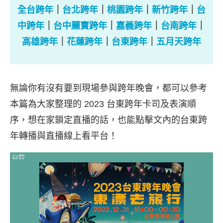
全台跨年
｜
台北跨年
｜
桃園跨年
｜
新竹跨年
｜
台
中跨年
｜
台中麗寶跨年
｜
嘉義跨年
｜
台南跨年
｜
高雄跨年
｜
花蓮跨年
｜
台東跨年
｜
五月天跨年
無論你有沒有要到現場參與跨年晚會，都可以參考
本篇為大家整理的 2023 台東跨年卡司及表演順
序，想在家鎖定直播的話，也能點擊文內的台東跨
年轉播與直播線上看平台！