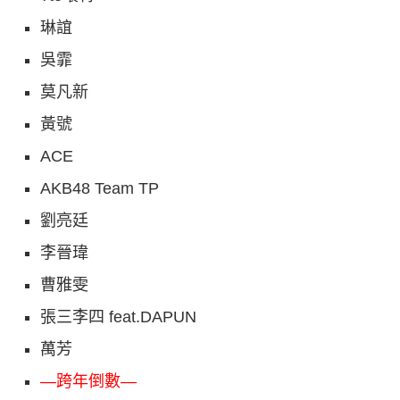
琳誼
吳霏
莫凡新
黃號
ACE
AKB48 Team TP
劉亮廷
李晉瑋
曹雅雯
張三李四 feat.DAPUN
萬芳
—跨年倒數—