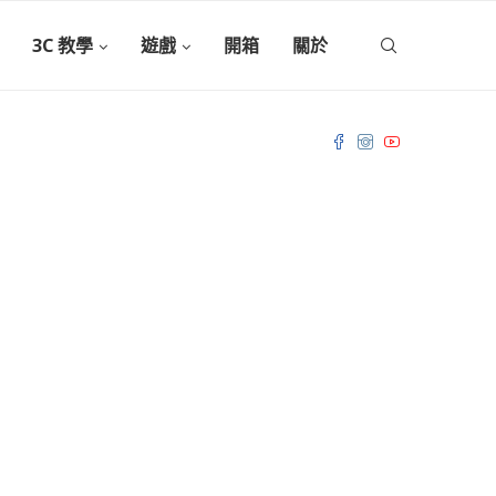
3C 教學
遊戲
開箱
關於