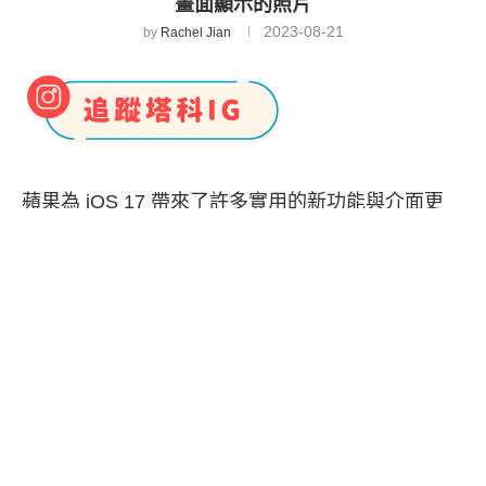
畫面顯示的照片
2023-08-21
by
Rachel Jian
蘋果為 iOS 17 帶來了許多實用的新功能與介面更
新，其中一個最令人期待的就是
iPhone 待機模式
了，我們只要為 iPhone 充電並橫放，就能進入
iPhone 待機畫面，上面能呈現不同的時鐘樣式，也
能自訂想查看的小工具，像是：行事曆、天氣、音
樂、電量小工具等等。
除此之外，iPhone 待機模式的其中一個螢幕畫面就
是「
照片
」，只要在待機模式左右滑動到第二個螢