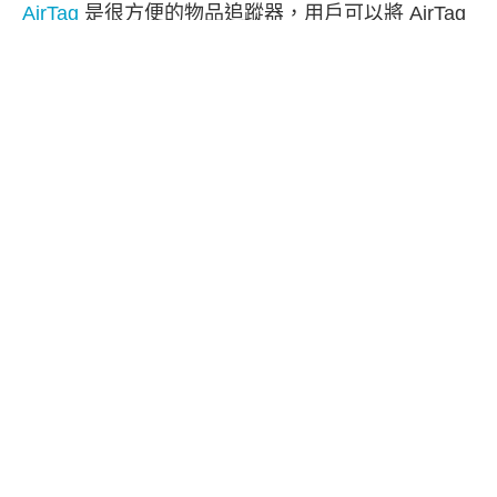
AirTag
是很方便的物品追蹤器，用戶可以將 AirTag
掛在容易弄丟的東西上，像是：鑰匙、雨傘或是行
李箱等，讓你隨時都能在 iPhone 掌握 AirTag 即時
位置。
不過以前
AirTag
的缺點是，我們無法將 AirTag 位
置共享給其他人看，只能在自己 iPhone 的「尋找
App」 中查看，但
現在更新到 iOS 17 版本後，我
們終於可以將 AirTag 分享定位給家人朋友或任何一
位使用 iOS 裝置的聯絡人，讓他們也能在各自的
iPhone 上追蹤同一個 AirTag 的即時位置
，下方我
們會詳細介紹 AirTag 共享方法。