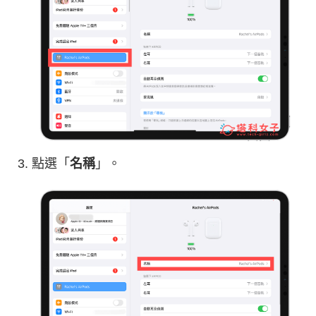
點選「
名稱
」。