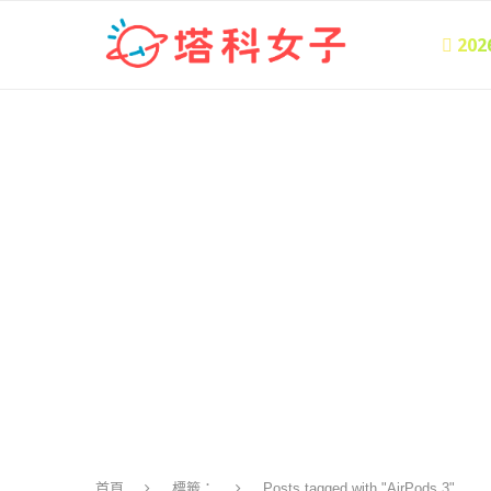
 20
首頁
標籤：
Posts tagged with "AirPods 3"