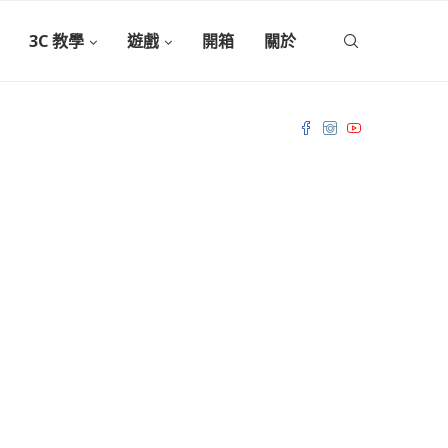
3C 教學
遊戲
開箱
關於