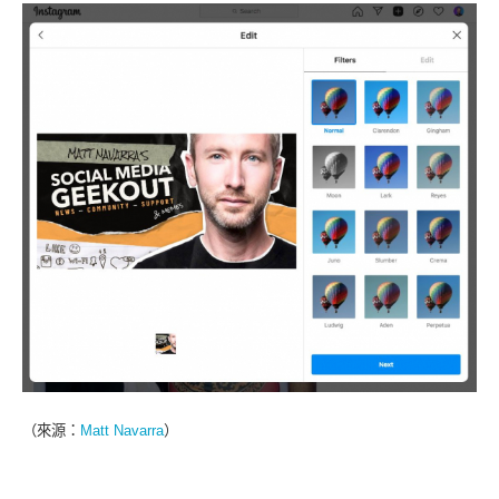
（來源：
Matt Navarra
）