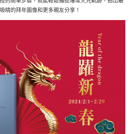
ia 傳授的簡單步驟，就能輕鬆捕捉璀璨火光軌跡，拍出最
吸睛的拜年圖像和更多親友分享！