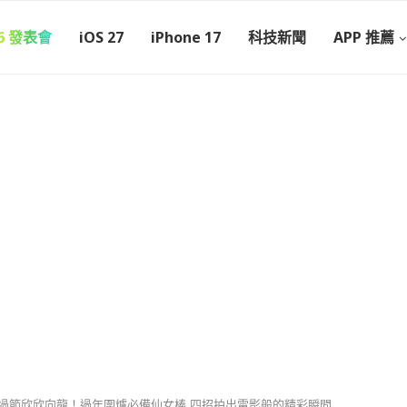
26 發表會
iOS 27
iPhone 17
科技新聞
APP 推薦
a 陪伴過節欣欣向龍！過年圍爐必備仙女棒 四招拍出電影般的精彩瞬間