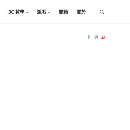
3C 教學
遊戲
開箱
關於