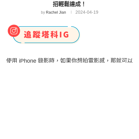
招輕鬆達成！
2024-04-19
by
Rachel Jian
使用 iPhone 錄影時，如果你想拍電影感，那就可以
切換到相機內建的「
慢動作
」模式來拍攝影片，但
有些人是錄影時不小心切換到慢動作模式，導致影
片的每個動作看起來都非常緩慢，那其實我們可以
使用內建功能快速讓 iPhone 慢動作影片恢復成正常
影片喔！除此之外，如果你是拍了慢動作後覺得效
果不如預期，那我們一樣也能將 iPhone 慢動作錄影
變正常。