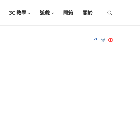
3C 教學
遊戲
開箱
關於