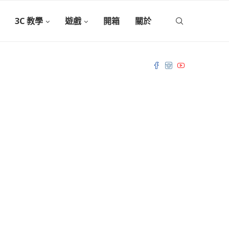
3C 教學
遊戲
開箱
關於