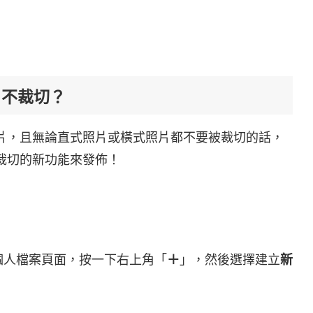
片不裁切？
照片，且無論直式照片或橫式照片都不要被裁切的話，
不裁切的新功能來發佈！
 IG 個人檔案頁面，按一下右上角「
＋
」，然後選擇建立
新