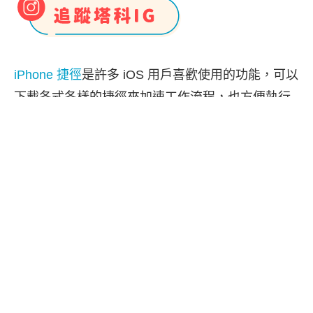
iPhone 捷徑
是許多 iOS 用戶喜歡使用的功能，可以
下載各式各樣的捷徑來加速工作流程，也方便執行
一些繁瑣的任務，而我們隨時都能為 iPhone 捷徑更
改圖示，無論是要使用內建的圖標或是自己喜歡的
照片都可以，甚至也可以更改捷徑圖示的顏色喔！
接下來本篇教學會詳細教大家如何更改 iPhone 捷徑
圖示以及如何將捷徑圖示設為照片。