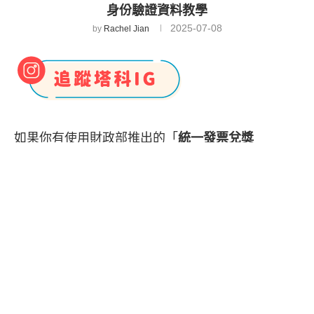
身份驗證資料教學
2025-07-08
by
Rachel Jian
如果你有使用財政部推出的「
統一發票兌獎
app
」，而要領獎時發生無法領獎或領獎失敗的問
題，那通常有兩個可能的原因，第一個是
沒有設定
領獎帳戶
，沒設定的話財政部就無法將中獎金額匯
到你的銀行帳戶，而第二個原因則是
身份資料認證
失敗
，通常是因為你有
換發「身分證」
的緣故，必
須去更改發證日期，讓身分證資料都正確一致。