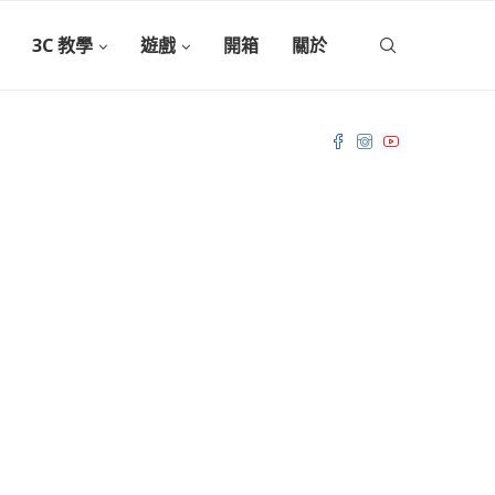
3C 教學
遊戲
開箱
關於