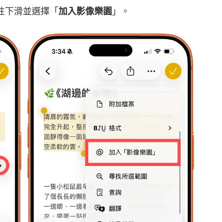
往下滑並選擇「
加入影像樂園
」。