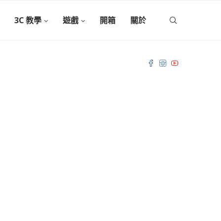
3C 教學
遊戲
開箱
關於