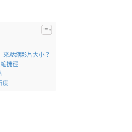
徑」來壓縮影片大小？
壓縮捷徑
片
析度