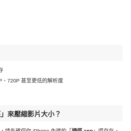
存
P、720P 甚至更低的解析度
捷徑」來壓縮影片大小？