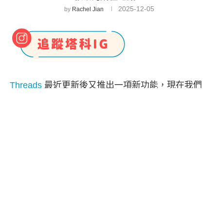
2025-12-05
by
Rachel Jian
Threads
最近更新後又推出一項新功能，現在我們
可以輕易查看每一個 Threads 帳號的所在地點，而
這背後是 Meta 近一年持續推動「帳號透明化」與
「來源可信度」的政策延伸。
「
Threads 所在地點
」並不是使用者自行填寫，而
是由系統以登入地點、IP 訊號以及帳號活動紀錄等
技術資訊來判斷（文內有詳細說明），目的在於能
讓用戶能更快了解該帳號背後的地理背景。如果你