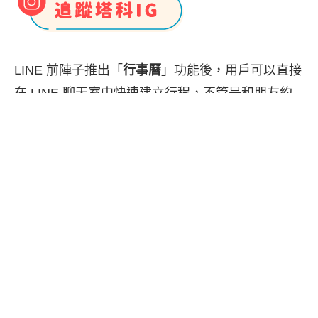
LINE 前陣子推出「
行事曆
」功能後，用戶可以直接
在 LINE 聊天室中快速建立行程，不管是和朋友約
吃飯、安排出遊，或是在群組裡討論活動時間，都
能更方便地記錄與查看。
不過這項功能也帶來一個小困擾，就是當我們在
LINE 聊天室輸入日期、時間等相關文字時，例如
「明天」、「晚上 9 點」、「早上 8 點」等等，訊
息內容就會自動變成
藍字超連結
，點一下就能快速
建立行事曆活動。