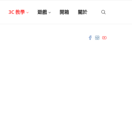
3C 教學
遊戲
開箱
關於