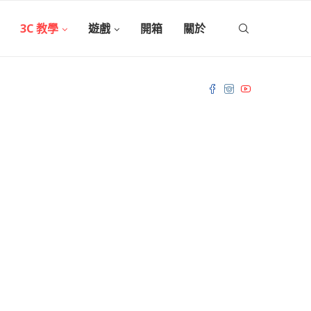
3C 教學
遊戲
開箱
關於