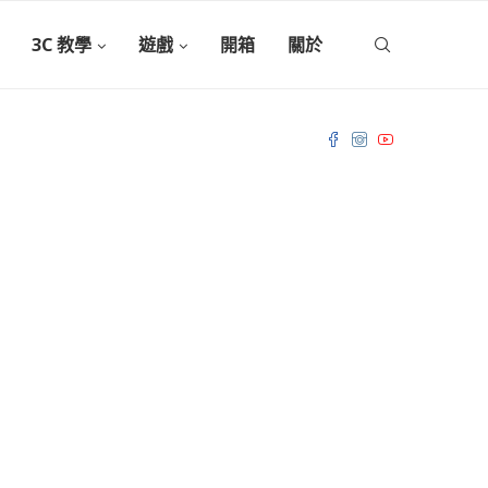
3C 教學
遊戲
開箱
關於