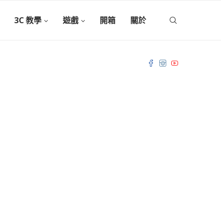
3C 教學
遊戲
開箱
關於