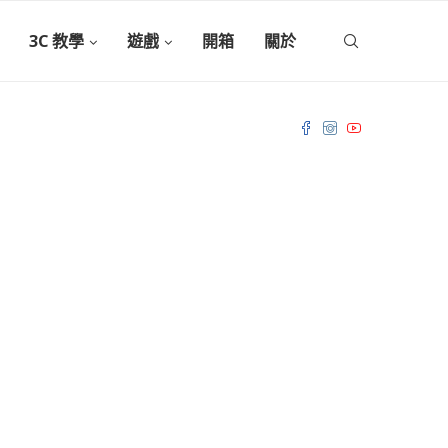
3C 教學
遊戲
開箱
關於