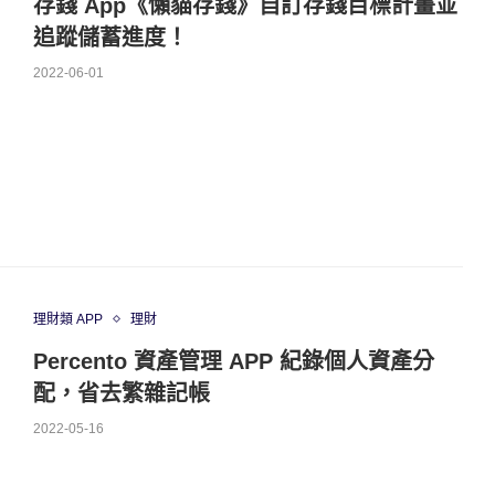
存錢 App《懶貓存錢》自訂存錢目標計畫並
追蹤儲蓄進度！
2022-06-01
理財類 APP
理財
Percento 資產管理 APP 紀錄個人資產分
配，省去繁雜記帳
2022-05-16