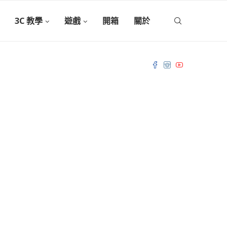
3C 教學
遊戲
開箱
關於