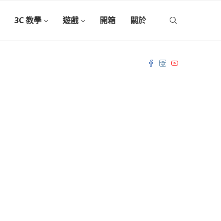
3C 教學
遊戲
開箱
關於