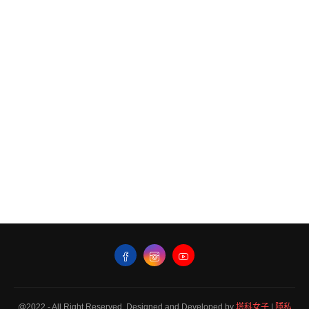
@2022 - All Right Reserved. Designed and Developed by
塔科女子
|
隱私