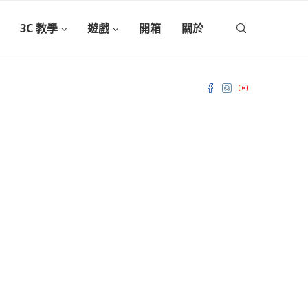
3C 教學
遊戲
開箱
關於