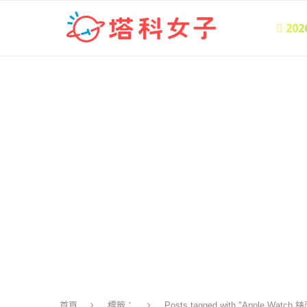
 20
首頁
標籤：
Posts tagged with "Apple Watc