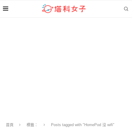
首頁
標籤：
Posts tagged with "HomePod 沒 wifi"