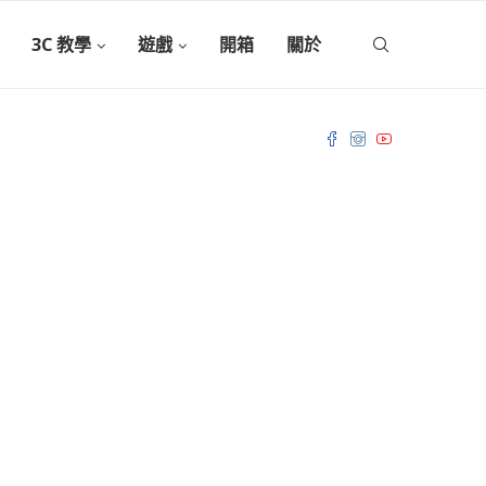
3C 教學
遊戲
開箱
關於