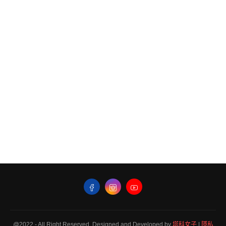
@2022 - All Right Reserved. Designed and Developed by
塔科女子
|
隱私